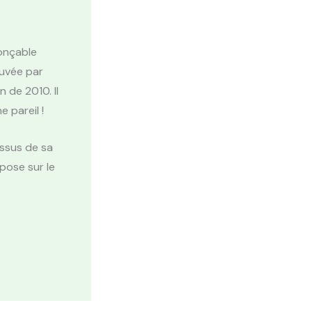
nonçable
ouvée par
 de 2010. Il
 pareil !
essus de sa
pose sur le