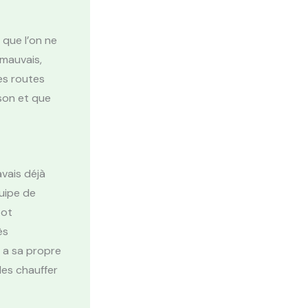
 que l’on ne
 mauvais,
nes routes
son et que
avais déjà
uipe de
oot
ès
s a sa propre
les chauffer