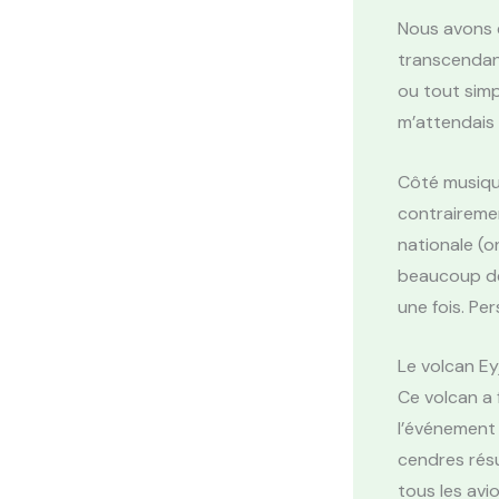
Nous avons é
transcendant.
ou tout simp
m’attendais 
Côté musiqu
contraireme
nationale (o
beaucoup de
une fois. Per
Le volcan Eyj
Ce volcan a 
l’événement 
cendres résu
tous les avi