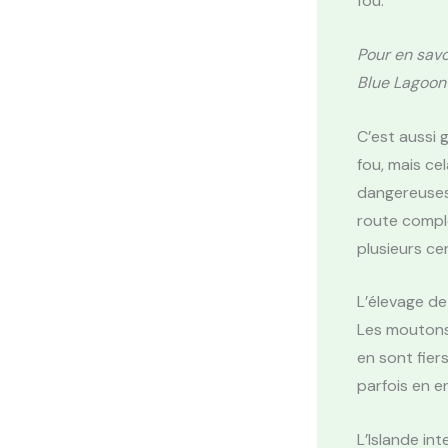
fou.
Pour en savoi
Blue Lagoon 
C’est aussi 
fou, mais ce
dangereuses 
route complè
plusieurs ce
L’élevage de
Les moutons 
en sont fier
parfois en en
L’Islande int