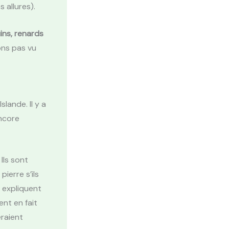
 allures).
ins, renards
ons pas vu
lande. Il y a
encore
Ils sont
ierre s’ils
s expliquent
ent en fait
eraient