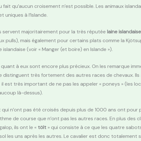
 fait qu’aucun croisement n’est possible. Les animaux island
t uniques à l’Islande.
 servent majoritairement pour la très réputée
laine islandaise
eux pulls), mais également pour certains plats comme la Kjötsu
e islandaise (voir « Manger (et boire) en Islande »).
 quant à eux sont encore plus précieux. On les remarque im
se distinguent très fortement des autres races de chevaux. Ils
t il est très important de ne pas les appeler « poneys » (les lo
aucoup là-dessus).
qui n’ont pas été croisés depuis plus de 1000 ans ont pour p
ythme de course que n’ont pas les autres races. En plus des c
galop, ils ont le «
tölt
» qui consiste à ce que les quatre sabot
sol les uns après les autres. Le cavalier est donc totalement 