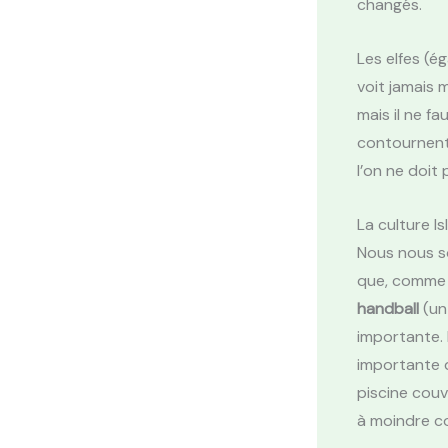
changés.
Les elfes (é
voit jamais 
mais il ne f
contournent
l’on ne doit
La culture I
Nous nous so
que, comme 
handball
(un
importante.
importante d
piscine couv
à moindre c