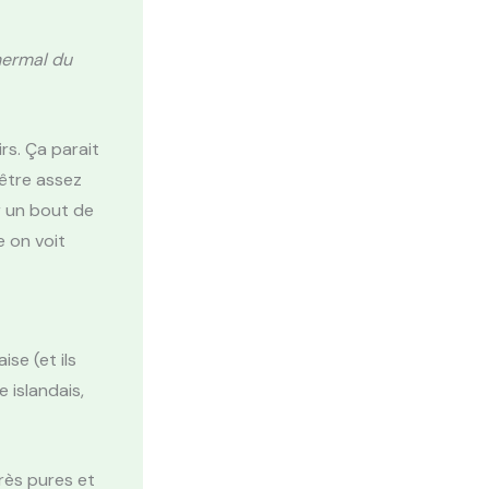
thermal du
rs. Ça parait
 être assez
r un bout de
e on voit
se (et ils
 islandais,
très pures et