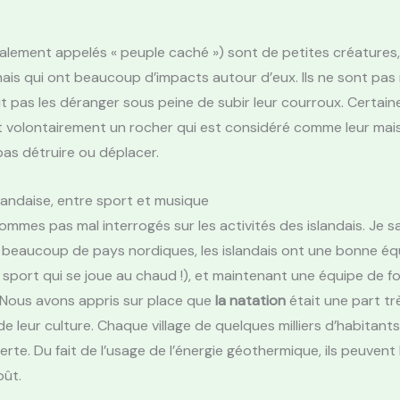
galement appelés « peuple caché ») sont de petites créatures,
mais qui ont beaucoup d’impacts autour d’eux. Ils ne sont pas
aut pas les déranger sous peine de subir leur courroux. Certai
 volontairement un rocher qui est considéré comme leur mai
 pas détruire ou déplacer.
slandaise, entre sport et musique
mmes pas mal interrogés sur les activités des islandais. Je s
beaucoup de pays nordiques, les islandais ont une bonne éq
 sport qui se joue au chaud !), et maintenant une équipe de f
 Nous avons appris sur place que
la natation
était une part tr
e leur culture. Chaque village de quelques milliers d’habitant
erte. Du fait de l’usage de l’énergie géothermique, ils peuvent 
oût.