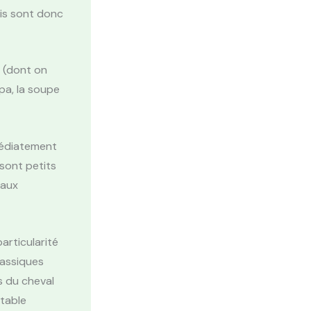
ais sont donc
(dont on
pa, la soupe
médiatement
 sont petits
caux
articularité
lassiques
s du cheval
stable