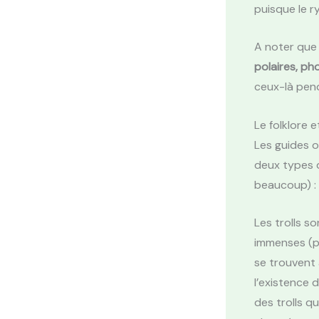
puisque le r
A noter que 
polaires, p
ceux-là pend
Le folklore e
Les guides o
deux types d
beaucoup) :
Les trolls so
immenses (pa
se trouvent à
l’existence 
des trolls q