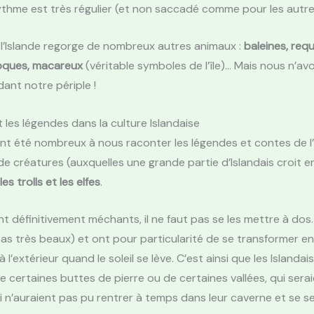
ythme est très régulier (et non saccadé comme pour les autres
l’Islande regorge de nombreux autres animaux :
baleines, requ
hoques, macareux
(véritable symboles de l’île)… Mais nous n’av
ant notre périple !
t les légendes dans la culture Islandaise
nt été nombreux à nous raconter les légendes et contes de l’Is
e créatures (auxquelles une grande partie d’Islandais croit 
les trolls et les elfes
.
nt définitivement méchants, il ne faut pas se les mettre à dos. 
s très beaux) et ont pour particularité de se transformer en p
 l’extérieur quand le soleil se lève. C’est ainsi que les Islandai
de certaines buttes de pierre ou de certaines vallées, qui serai
ui n’auraient pas pu rentrer à temps dans leur caverne et se s