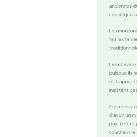
anciennes du
spécifiques e
Les moutons
fait les fam
traditionnell
Les chevaux
puisque ils 
et trapus, e
insistent be
Ces chevaux 
d’avoir un r
pas, trot et 
touchent le 