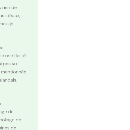
 rien de
as idéaux,
mais je
is
e une fierté
i pas vu
e mentionnée
slandais.
e
uage de
collage de
aines de