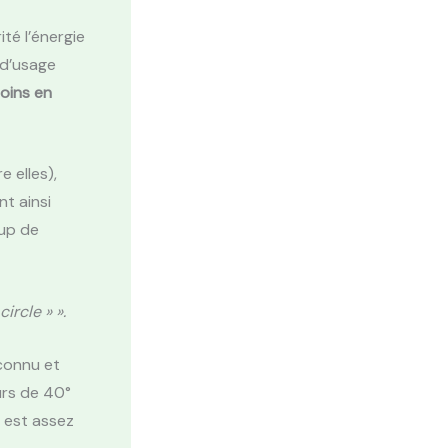
té l’énergie
 d’usage
oins en
 elles),
nt ainsi
oup de
ircle » ».
connu et
ours de 40°
r est assez