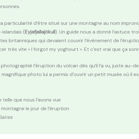
personnes.
la particularité d’être situé sur une montagne au nom impro
-islandais (
Eyjafjallajökull
). Un guide nous a donné l’astuce tr
stes britanniques qui devaient couvrir l’événement de l’éruption
r très vite « I forgot my yoghourt ». Et c’est vrai que ça sonne
photographié l’éruption du volcan dès qu’il l’a vu, juste au-d
 magnifique photo lui a permis d’ouvrir un petit musée où il ex
telle que nous l’avons vue
montagne le jour de l’éruption
laires