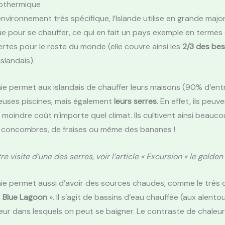
éothermique
nvironnement très spécifique, l’Islande utilise en grande majori
 pour se chauffer, ce qui en fait un pays exemple en termes
ertes pour le reste du monde (elle couvre ainsi les
2/3 des bes
slandais).
e permet aux islandais de chauffer leurs maisons (90% d’entre
euses piscines, mais également
leurs serres
. En effet, ils peuve
 moindre coût n’importe quel climat. Ils cultivent ainsi beauc
 concombres, de fraises ou même des bananes !
re visite d’une des serres, voir l’article « Excursion « le golden c
ie permet aussi d’avoir des sources chaudes, comme le très 
«
Blue Lagoon
». Il s’agit de bassins d’eau chauffée (aux alent
ieur dans lesquels on peut se baigner. Le contraste de chaleu