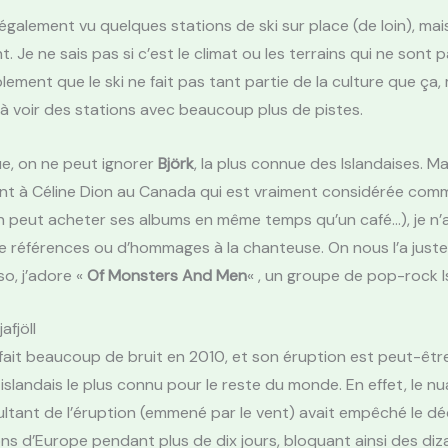
galement vu quelques stations de ski sur place (de loin), mais
 Je ne sais pas si c’est le climat ou les terrains qui ne sont p
lement que le ski ne fait pas tant partie de la culture que ça, 
à voir des stations avec beaucoup plus de pistes.
e, on ne peut ignorer
Björk
, la plus connue des Islandaises. Ma
nt à Céline Dion au Canada qui est vraiment considérée comm
n peut acheter ses albums en même temps qu’un café…), je n’a
 références ou d’hommages à la chanteuse. On nous l’a just
so, j’adore «
Of Monsters And Men
« , un groupe de pop-rock I
afjöll
fait beaucoup de bruit en 2010, et son éruption est peut-êtr
islandais le plus connu pour le reste du monde. En effet, le n
ltant de l’éruption (emmené par le vent) avait empêché le dé
ons d’Europe pendant plus de dix jours, bloquant ainsi des diz