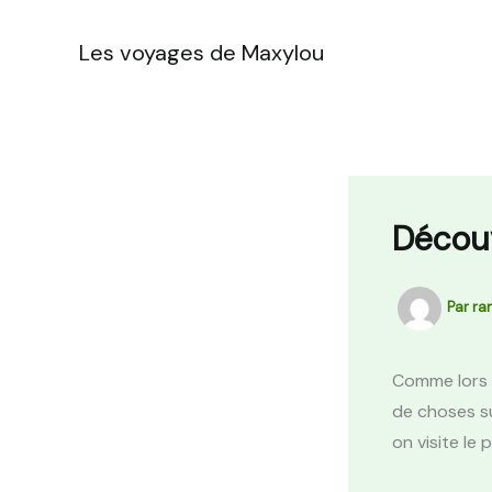
Aller
au
Les voyages de Maxylou
contenu
Découv
Par
ra
Comme lors 
de choses s
on visite le 