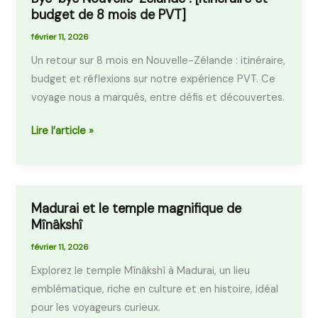
budget de 8 mois de PVT]
bye
Nouvelle-
février 11, 2026
Zélande
Un retour sur 8 mois en Nouvelle-Zélande : itinéraire,
!
budget et réflexions sur notre expérience PVT. Ce
[Itinéraire
voyage nous a marqués, entre défis et découvertes.
et
budget
Lire l’article »
de
8
mois
de
Madurai et le temple magnifique de
Madurai
PVT]
Mînâkshî
et
le
février 11, 2026
temple
Explorez le temple Mînâkshî à Madurai, un lieu
magnifique
emblématique, riche en culture et en histoire, idéal
de
pour les voyageurs curieux.