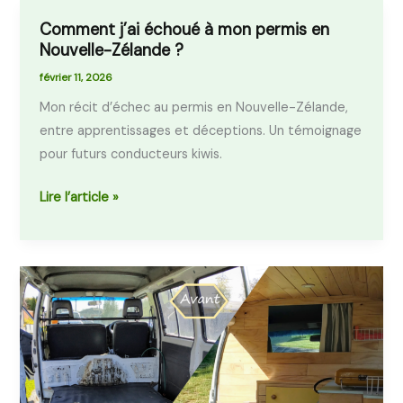
Comment j’ai échoué à mon permis en
Comment
Nouvelle-Zélande ?
j’ai
échoué
février 11, 2026
à
Mon récit d’échec au permis en Nouvelle-Zélande,
mon
entre apprentissages et déceptions. Un témoignage
permis
pour futurs conducteurs kiwis.
en
Nouvelle-
Lire l’article »
Zélande
?
L’aménagement
de
notre
van
en
Nouvelle-