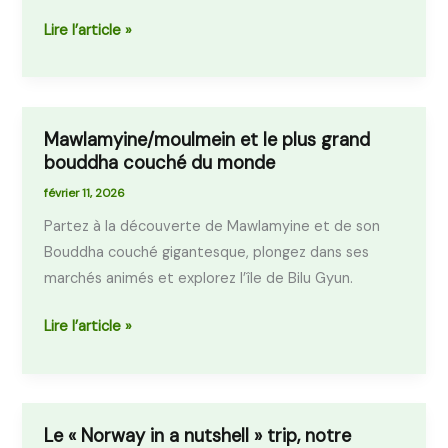
Zélande
Lire l’article »
Mawlamyine/moulmein et le plus grand
Mawlamyine/moulmein
bouddha couché du monde
et
le
février 11, 2026
plus
Partez à la découverte de Mawlamyine et de son
grand
Bouddha couché gigantesque, plongez dans ses
bouddha
marchés animés et explorez l’île de Bilu Gyun.
couché
du
Lire l’article »
monde
Le « Norway in a nutshell » trip, notre
Le