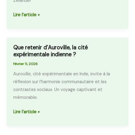
Zélande!
et
bleu
Lire l’article »
nuit
Que retenir d’Auroville, la cité
Que
expérimentale indienne ?
retenir
d’Auroville,
février 11, 2026
la
Auroville, cité expérimentale en Inde, invite à la
cité
réflexion sur l’harmonie communautaire et les
expérimentale
contrastes sociaux. Un voyage captivant et
indienne
mémorable.
?
Lire l’article »