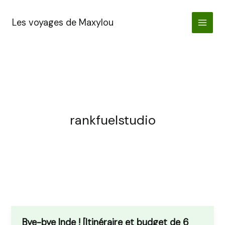
Aller
au
Les voyages de Maxylou
contenu
rankfuelstudio
Bye-bye Inde ! [Itinéraire et budget de 6
Bye-