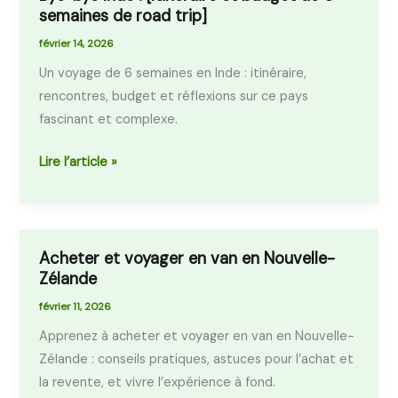
semaines de road trip]
bye
Inde
février 14, 2026
!
Un voyage de 6 semaines en Inde : itinéraire,
[Itinéraire
rencontres, budget et réflexions sur ce pays
et
fascinant et complexe.
budget
de
Lire l’article »
6
semaines
de
road
Acheter et voyager en van en Nouvelle-
Acheter
trip]
Zélande
et
voyager
février 11, 2026
en
Apprenez à acheter et voyager en van en Nouvelle-
van
Zélande : conseils pratiques, astuces pour l’achat et
en
la revente, et vivre l’expérience à fond.
Nouvelle-