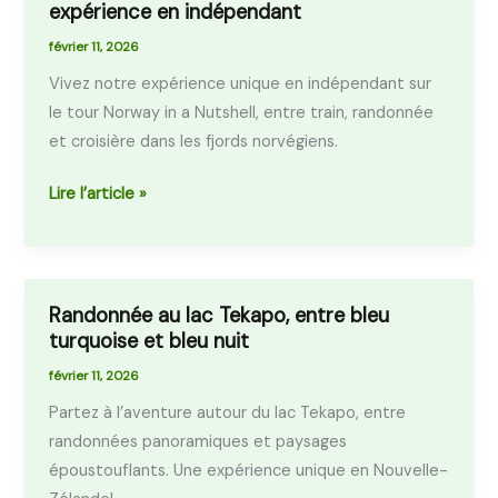
expérience en indépendant
«
Norway
février 11, 2026
in
Vivez notre expérience unique en indépendant sur
a
le tour Norway in a Nutshell, entre train, randonnée
nutshell
et croisière dans les fjords norvégiens.
»
trip,
Lire l’article »
notre
expérience
en
indépendant
Randonnée au lac Tekapo, entre bleu
Randonnée
turquoise et bleu nuit
au
lac
février 11, 2026
Tekapo,
Partez à l’aventure autour du lac Tekapo, entre
entre
randonnées panoramiques et paysages
bleu
époustouflants. Une expérience unique en Nouvelle-
turquoise